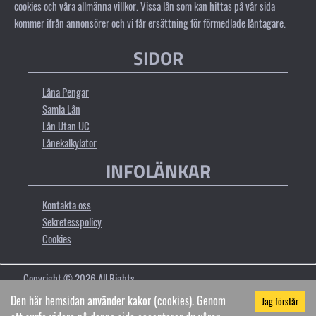
cookies och våra allmänna villkor. Vissa lån som kan hittas på vår sida
kommer ifrån annonsörer och vi får ersättning för förmedlade låntagare.
SIDOR
Låna Pengar
Samla Lån
Lån Utan UC
Lånekalkylator
INFOLÄNKAR
Kontakta oss
Sekretesspolicy
Cookies
Copyright ©
2026
All Rights
Reserved by
Bluemonday.se
Den här hemsidan använder kakor (cookies). Genom
Jag förstår