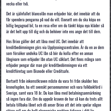
vecka eller två.
Det är självfallet blancolån man erbjuder här, det innebär att du
får spendera pengarna på vad du vill. Oavsett om du ska köpa en
billig begagnad bil, ta en resa eller om du tänkt köpa nya kläder så
är det helt upp till dig och du behöver inte ens ange det till dem.
Hos Brixo gäller det att låna med UC. Det innebär att
kreditbedömningen görs via Upplysningscentralen. Är du en av dem
som försöker undvika UC lån så bör du kolla efter en annan
långivare som erbjuder lån utan UC såklart. Det finns många som
erbjuder pengar där man gör kreditbedömningen via ett
kreditföretag som Bisnode eller Creditsafe.
Bortsett från inkomstkraven måste du vara fri från skulder hos
kronofogden, ha ett svenskt personnummer och vara folkbokförd i
Sverige, samt vara 18 år. Du kan låna med betalningsanmärkning
så ingen fara där. Om du uppnår kraven de har så kan du trots allt
betala tillbaka lånet och då anser Brixo att det inte spelar någon
större roll om du haft ekonomiska problem tidigare i ditt liv.