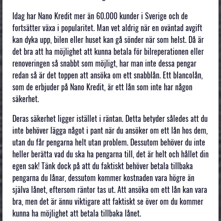
Idag har Nano Kredit mer än 60.000 kunder i Sverige och de
fortsätter växa i popularitet. Man vet aldrig när en oväntad avgift
kan dyka upp, bilen eller huset kan gå sönder när som helst. Då är
det bra att ha möjlighet att kunna betala för bilreperationen eller
renoveringen så snabbt som möjligt, har man inte dessa pengar
redan så är det toppen att ansöka om ett snabblån. Ett blancolån,
som de erbjuder på Nano Kredit, är ett lån som inte har någon
säkerhet.
Deras säkerhet ligger istället i räntan. Detta betyder således att du
inte behöver lägga något i pant när du ansöker om ett lån hos dem,
utan du får pengarna helt utan problem. Dessutom behöver du inte
heller berätta vad du ska ha pengarna till, det är helt och hållet din
egen sak! Tänk dock på att du faktiskt behöver betala tillbaka
pengarna du lånar, dessutom kommer kostnaden vara högre än
själva lånet, eftersom räntor tas ut. Att ansöka om ett lån kan vara
bra, men det är ännu viktigare att faktiskt se över om du kommer
kunna ha möjlighet att betala tillbaka lånet.