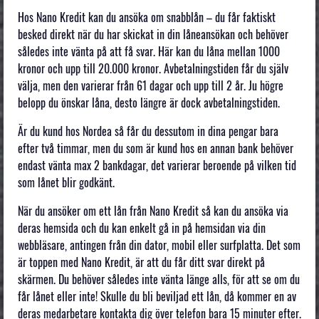
Hos Nano Kredit kan du ansöka om snabblån – du får faktiskt
besked direkt när du har skickat in din låneansökan och behöver
således inte vänta på att få svar. Här kan du låna mellan 1000
kronor och upp till 20.000 kronor. Avbetalningstiden får du själv
välja, men den varierar från 61 dagar och upp till 2 år. Ju högre
belopp du önskar låna, desto längre är dock avbetalningstiden.
Är du kund hos Nordea så får du dessutom in dina pengar bara
efter två timmar, men du som är kund hos en annan bank behöver
endast vänta max 2 bankdagar, det varierar beroende på vilken tid
som lånet blir godkänt.
När du ansöker om ett lån från Nano Kredit så kan du ansöka via
deras hemsida och du kan enkelt gå in på hemsidan via din
webbläsare, antingen från din dator, mobil eller surfplatta. Det som
är toppen med Nano Kredit, är att du får ditt svar direkt på
skärmen. Du behöver således inte vänta länge alls, för att se om du
får lånet eller inte! Skulle du bli beviljad ett lån, då kommer en av
deras medarbetare kontakta dig över telefon bara 15 minuter efter.