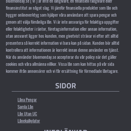
bluemonday.se ("vi") är inte en långivare, en finansiell rådgivare eller
finansinstitut av något slag. Vi jämför finansiella produkter som lån och
bygger onlineverktyg som hjälper våra användare att spara pengar och
genom att välja fömånliga lån. Vi är inte ansvariga för felaktiga uppgifter
eller felaktigheter i räntor, företagsinformation eller annan information,
utan ansvaret ligger hos kunden, men givetvist strävar vi efter att alltid
presentera så korrekt information vi bara kan på sidan. Kunden bör alltid
kontrollera att informationen är korrekt innan denne använder en tjänst.
När du använder bluemonday.se accepterar du vår policy när det gäller
cookies och våra allmänna villkor. Vissa lån som kan hittas på vår sida
kommer ifrån annonsörer och vi får ersättning för förmedlade låntagare.
SIDOR
Låna Pengar
Samla Lån
Lån Utan UC
Lånekalkylator