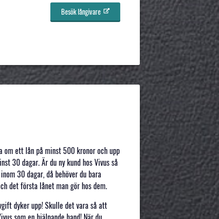
Besök långivare
öka om ett lån på minst 500 kronor och upp
minst 30 dagar. Är du ny kund hos Vivus så
a inom 30 dagar, då behöver du bara
 och det första lånet man gör hos dem.
ift dyker upp! Skulle det vara så att
Vivus som en hjälpande hand! När du