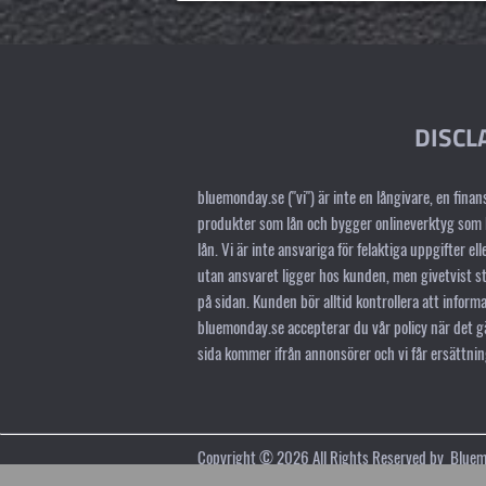
DISCL
bluemonday.se ("vi") är inte en långivare, en finans
produkter som lån och bygger onlineverktyg som h
lån. Vi är inte ansvariga för felaktiga uppgifter el
utan ansvaret ligger hos kunden, men givetvist str
på sidan. Kunden bör alltid kontrollera att infor
bluemonday.se accepterar du vår policy när det gäl
sida kommer ifrån annonsörer och vi får ersättnin
Copyright ©
2026
All Rights Reserved by
Bluem