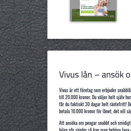
Vivus lån – ansök 
Vivus är ett företag som erbjuder snabblå
till 20.000 kronor. Du väljer helt själv h
får du faktiskt 30 dagar helt räntefritt!
betala 10.000 kronor för lånet, det vill s
Att ansöka om pengar snabbt och smidigt k
bilen går sönder så kan man behöva laga d