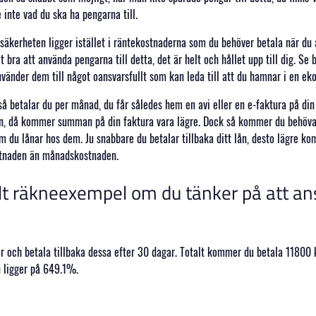
 inte vad du ska ha pengarna till.
 säkerheten ligger istället i räntekostnaderna som du behöver betala när du a
bra att använda pengarna till detta, det är helt och hållet upp till dig. Se b
använder dem till något oansvarsfullt som kan leda till att du hamnar i en ek
 så betalar du per månad, du får således hem en avi eller en e-faktura på din
den, då kommer summan på din faktura vara lägre. Dock så kommer du behöva 
 du lånar hos dem. Ju snabbare du betalar tillbaka ditt lån, desto lägre ko
kostnaden än månadskostnaden.
t räkneexempel om du tänker på att ans
r och betala tillbaka dessa efter 30 dagar. Totalt kommer du betala 11800 
n ligger på 649.1%.