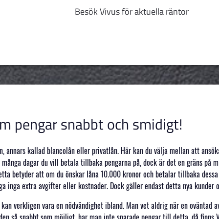
Besök Vivus för aktuella räntor
om pengar snabbt och smidigt!
n, annars kallad blancolån eller privatlån. Här kan du välja mellan att ans
ur många dagar du vill betala tillbaka pengarna på, dock är det en gräns på 
 Detta betyder att om du önskar låna 10.000 kronor och betalar tillbaka dess
äga inga extra avgifter eller kostnader. Dock gäller endast detta nya kunder
an verkligen vara en nödvändighet ibland. Man vet aldrig när en oväntad avg
en så snabbt som möjligt, har man inte sparade pengar till detta, då finns 