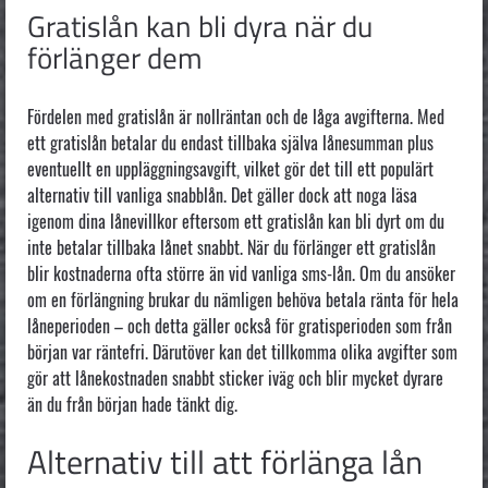
Gratislån kan bli dyra när du
förlänger dem
Fördelen med gratislån är nollräntan och de låga avgifterna. Med
ett gratislån betalar du endast tillbaka själva lånesumman plus
eventuellt en uppläggningsavgift, vilket gör det till ett populärt
alternativ till vanliga snabblån. Det gäller dock att noga läsa
igenom dina lånevillkor eftersom ett gratislån kan bli dyrt om du
inte betalar tillbaka lånet snabbt. När du förlänger ett gratislån
blir kostnaderna ofta större än vid vanliga sms-lån. Om du ansöker
om en förlängning brukar du nämligen behöva betala ränta för hela
låneperioden – och detta gäller också för gratisperioden som från
början var räntefri. Därutöver kan det tillkomma olika avgifter som
gör att lånekostnaden snabbt sticker iväg och blir mycket dyrare
än du från början hade tänkt dig.
Alternativ till att förlänga lån