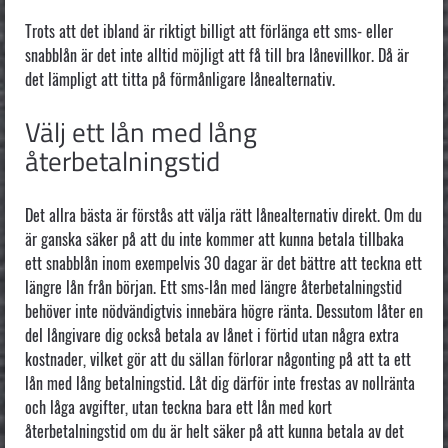
Trots att det ibland är riktigt billigt att förlänga ett sms- eller
snabblån är det inte alltid möjligt att få till bra lånevillkor. Då är
det lämpligt att titta på förmånligare lånealternativ.
Välj ett lån med lång
återbetalningstid
Det allra bästa är förstås att välja rätt lånealternativ direkt. Om du
är ganska säker på att du inte kommer att kunna betala tillbaka
ett snabblån inom exempelvis 30 dagar är det bättre att teckna ett
längre lån från början. Ett sms-lån med längre återbetalningstid
behöver inte nödvändigtvis innebära högre ränta. Dessutom låter en
del långivare dig också betala av lånet i förtid utan några extra
kostnader, vilket gör att du sällan förlorar någonting på att ta ett
lån med lång betalningstid. Låt dig därför inte frestas av nollränta
och låga avgifter, utan teckna bara ett lån med kort
återbetalningstid om du är helt säker på att kunna betala av det