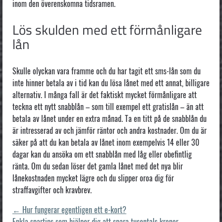
inom den överenskomna tidsramen.
Lös skulden med ett förmånligare
lån
Skulle olyckan vara framme och du har tagit ett sms-lån som du
inte hinner betala av i tid kan du lösa lånet med ett annat, billigare
alternativ. I många fall är det faktiskt mycket förmånligare att
teckna ett nytt snabblån – som till exempel ett gratislån – än att
betala av lånet under en extra månad. Ta en titt på de snabblån du
är intresserad av och jämför räntor och andra kostnader. Om du är
säker på att du kan betala av lånet inom exempelvis 14 eller 30
dagar kan du ansöka om ett snabblån med låg eller obefintlig
ränta. Om du sedan löser det gamla lånet med det nya blir
lånekostnaden mycket lägre och du slipper oroa dig för
straffavgifter och kravbrev.
←
Hur fungerar egentligen ett e-kort?
Enkla spartips som hjälper dig att spara tusentals kronor
→