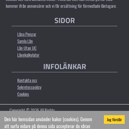
kommer ifrån annonsörer och vi får ersättning för förmedlade låntagare.
SIDOR
Låna Pengar
Samla Lån
Lån Utan UC
Lånekalkylator
INFOLÄNKAR
Kontakta oss
Sekretesspolicy
Cookies
Copyright ©
2026
All Rights
Reserved by
Bluemonday.se
Den här hemsidan använder kakor (cookies). Genom
Jag förstår
att surfa vidare på denna sida accepterar du våran