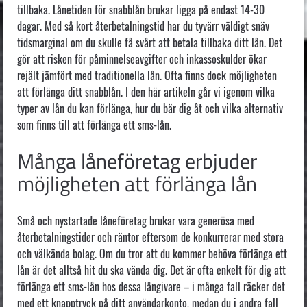
tillbaka. Lånetiden för snabblån brukar ligga på endast 14-30
dagar. Med så kort återbetalningstid har du tyvärr väldigt snäv
tidsmarginal om du skulle få svårt att betala tillbaka ditt lån. Det
gör att risken för påminnelseavgifter och inkassoskulder ökar
rejält jämfört med traditionella lån. Ofta finns dock möjligheten
att förlänga ditt snabblån. I den här artikeln går vi igenom vilka
typer av lån du kan förlänga, hur du bär dig åt och vilka alternativ
som finns till att förlänga ett sms-lån.
Många låneföretag erbjuder
möjligheten att förlänga lån
Små och nystartade låneföretag brukar vara generösa med
återbetalningstider och räntor eftersom de konkurrerar med stora
och välkända bolag. Om du tror att du kommer behöva förlänga ett
lån är det alltså hit du ska vända dig. Det är ofta enkelt för dig att
förlänga ett sms-lån hos dessa långivare – i många fall räcker det
med ett knapptryck på ditt användarkonto, medan du i andra fall