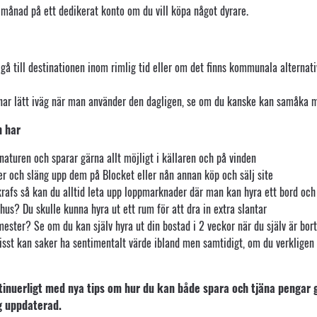
månad på ett dedikerat konto om du vill köpa något dyrare.
 till destinationen inom rimlig tid eller om det finns kommunala alternativ,
enar lätt iväg när man använder den dagligen, se om du kanske kan samåka 
n har
naturen och sparar gärna allt möjligt i källaren och på vinden
r och släng upp dem på Blocket eller nån annan köp och sälj site
rafs så kan du alltid leta upp loppmarknader där man kan hyra ett bord och 
us? Du skulle kunna hyra ut ett rum för att dra in extra slantar
ester? Se om du kan själv hyra ut din bostad i 2 veckor när du själv är bort
Visst kan saker ha sentimentalt värde ibland men samtidigt, om du verkligen
tinuerligt med nya tips om hur du kan både spara och tjäna pengar 
g uppdaterad.