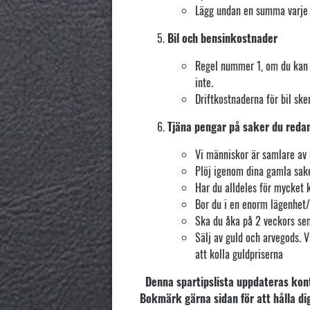
Lägg undan en summa varje 
Bil och bensinkostnader
Regel nummer 1, om du kan gå
inte.
Driftkostnaderna för bil sk
Tjäna pengar på saker du reda
Vi människor är samlare av 
Plöj igenom dina gamla sake
Har du alldeles för mycket k
Bor du i en enorm lägenhet/h
Ska du åka på 2 veckors sem
Sälj av guld och arvegods. 
att kolla guldpriserna
Denna spartipslista uppdateras kon
Bokmärk gärna sidan för att hålla di