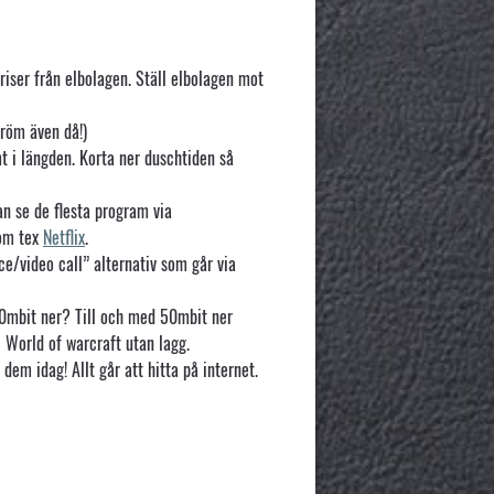
priser från elbolagen. Ställ elbolagen mot
tröm även då!)
t i längden. Korta ner duschtiden så
an se de flesta program via
som tex
Netflix
.
e/video call” alternativ som går via
50mbit ner? Till och med 50mbit ner
 World of warcraft utan lagg.
m idag! Allt går att hitta på internet.