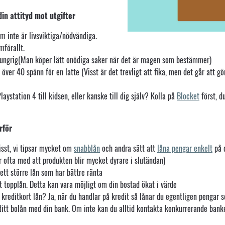
in attityd mot utgifter
om inte är livsviktiga/nödvändiga.
förallt.
hungrig(Man köper lätt onödiga saker när det är magen som bestämmer)
 över 40 spänn för en latte (Visst är det trevligt att fika, men det går att
aystation 4 till kidsen, eller kanske till dig själv? Kolla på
Blocket
först, d
rför
isst, vi tipsar mycket om
snabblån
och andra sätt att
låna pengar enkelt
på d
 ofta med att produkten blir mycket dyrare i slutändan)
ett större lån som har bättre ränta
t topplån. Detta kan vara möjligt om din bostad ökat i värde
 kreditkort lån? Ja, när du handlar på kredit så lånar du egentligen pengar 
tt bolån med din bank. Om inte kan du alltid kontakta konkurrerande banke