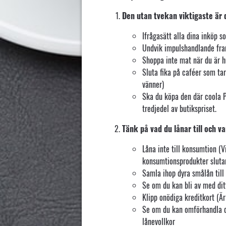
Den utan tvekan viktigaste är d
Ifrågasätt alla dina inköp s
Undvik impulshandlande fram
Shoppa inte mat när du är 
Sluta fika på caféer som tar
vänner)
Ska du köpa den där coola Pl
tredjedel av butikspriset.
Tänk på vad du lånar till och va
Låna inte till konsumtion (V
konsumtionsprodukter slutar
Samla ihop dyra smålån till 
Se om du kan bli av med dit
Klipp onödiga kreditkort (Är
Se om du kan omförhandla di
lånevollkor