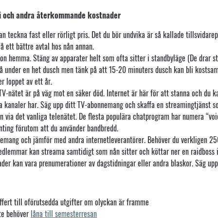
foni och andra återkommande kostnader
an teckna fast eller rörligt pris. Det du bör undvika är så kallade tillsvidare
å ett bättre avtal hos nån annan.
on hemma. Stäng av apparater helt som ofta sitter i standbyläge (De drar s
stå under en het dusch men tänk på att 15-20 minuters dusch kan bli kostsam
r loppet av ett år.
 TV-nätet är på väg mot en säker död. Internet är här för att stanna och du k
 kanaler har. Säg upp ditt TV-abonnemang och skaffa en streamingtjänst 
n via det vanliga telenätet. De flesta populära chatprogram har numera “voic
enting förutom att du använder bandbredd.
nnemang och jämför med andra internetleverantörer. Behöver du verkligen 2
medlemmar kan streama samtidigt som nån sitter och köttar ner en raidboss i
r kan vara prenumerationer av dagstidningar eller andra blaskor. Säg upp de
ffert till oförutsedda utgifter om olyckan är framme
nte behöver
låna till semesterresan