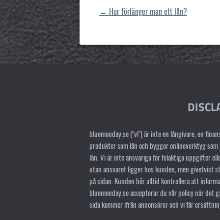
←
Hur förlänger man ett lån?
DISCL
bluemonday.se ("vi") är inte en långivare, en finans
produkter som lån och bygger onlineverktyg som h
lån. Vi är inte ansvariga för felaktiga uppgifter el
utan ansvaret ligger hos kunden, men givetvist str
på sidan. Kunden bör alltid kontrollera att infor
bluemonday.se accepterar du vår policy när det gäl
sida kommer ifrån annonsörer och vi får ersättnin