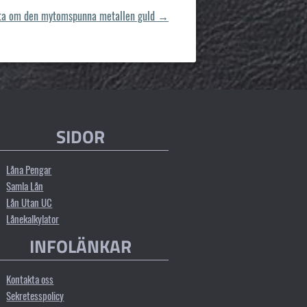
eta om den mytomspunna metallen guld
→
SIDOR
Låna Pengar
Samla Lån
Lån Utan UC
Lånekalkylator
INFOLÄNKAR
Kontakta oss
Sekretesspolicy